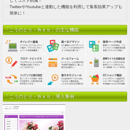
してコスト削減！
TwitterやYoutubeと連動した機能を利用して集客効果アップも
簡単に！
「こうのとり－Ｗｅｂ」の主な機能
「こうのとり－Ｗｅｂ」導入事例